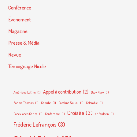
c
Conférence
h
Évènement
e
Magazine
r
Presse & Média
:
Revue
Témoignage Nicole
Appel à contribution
(2)
Amérique Latine
(1)
Body Ngoy
(1)
Bonnie Thomas
(1)
Caraïbe
(1)
Caroline Soukaï
(1)
Colombie
(1)
Croisée
(3)
Conexiones Caribe
(1)
Conférence
(1)
enfanTeen
(1)
Frédéric Lefrançois
(3)