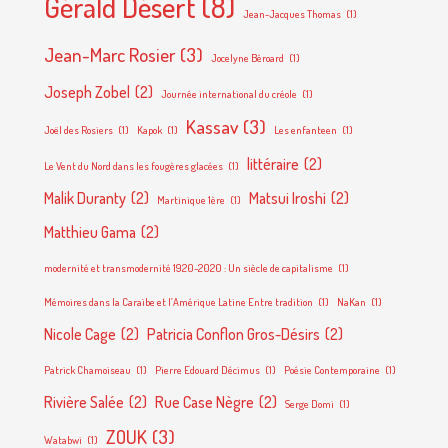
Gérald Désert
(8)
Jean-Jacques Thomas
(1)
Jean-Marc Rosier
(3)
Jocelyne Béroard
(1)
Joseph Zobel
(2)
Journée international du créole
(1)
Kassav
(3)
Joël des Rosiers
(1)
Kapok
(1)
Les enfanteen
(1)
littéraire
(2)
Le Vent du Nord dans les fougères glacées
(1)
Malik Duranty
(2)
Matsui Iroshi
(2)
Martinique 1ère
(1)
Matthieu Gama
(2)
modernité et transmodernité 1920-2020 : Un siècle de capitalisme
(1)
Mémoires dans la Caraïbe et l’Amérique Latine Entre tradition
(1)
NaKan
(1)
Nicole Cage
(2)
Patricia Conflon Gros-Désirs
(2)
Patrick Chamoiseau
(1)
Pierre Edouard Décimus
(1)
Poésie Contemporaine
(1)
Rivière Salée
(2)
Rue Case Nègre
(2)
Serge Domi
(1)
ZOUK
(3)
Watabwi
(1)