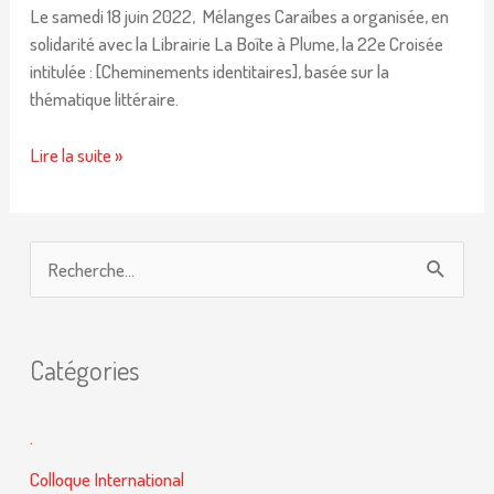
Le samedi 18 juin 2022, Mélanges Caraïbes a organisée, en
solidarité avec la Librairie La Boîte à Plume, la 22e Croisée
intitulée : [Cheminements identitaires], basée sur la
thématique littéraire.
Lire la suite »
R
e
c
Catégories
h
e
.
r
Colloque International